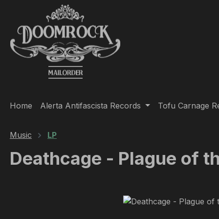
ip to main content
Skip to search
Skip to main navigation
Home
Alerta Antifascista Records
Tofu Carnage R
Music
LP
Deathcage - Plague of t
Skip image gallery