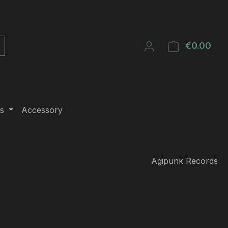
€0.00
Shop
s
Accessory
Agipunk Records
e: