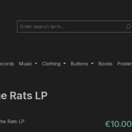
ecords
Music
Clothing
Buttons
Books
Poster
he Rats LP
Regular pric
€10.00