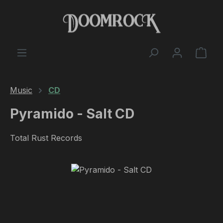
Skip to main content
Shop
Music
CD
Pyramido - Salt CD
Total Rust Records
Skip image gallery