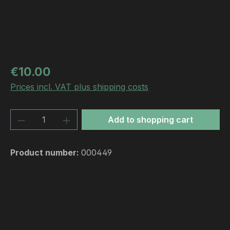
Regular price:
€10.00
Prices incl. VAT plus shipping costs
Product Quantity: Enter the desired amou
Add to shopping cart
Product number:
000449