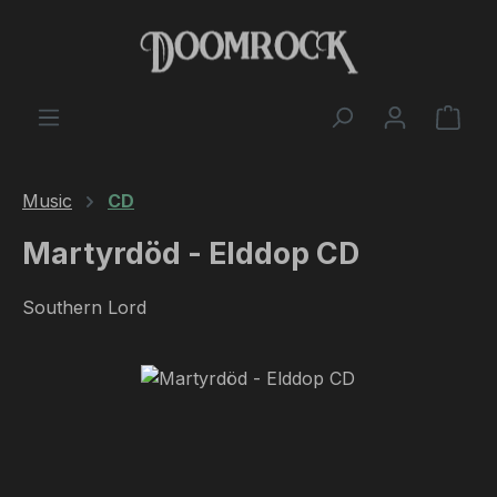
Skip to main content
Shop
Music
CD
Martyrdöd - Elddop CD
Southern Lord
Skip image gallery