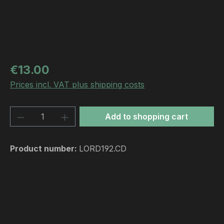
Regular price:
€13.00
Prices incl. VAT plus shipping costs
Product Quantity: Enter the desired amou
Add to shopping cart
Product number:
LORD192.CD