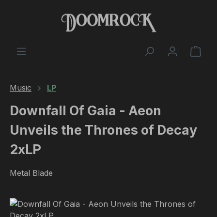
Skip to main content
Shop
Music
LP
Downfall Of Gaia - Aeon
Unveils the Thrones of Decay
2xLP
Metal Blade
Skip image gallery