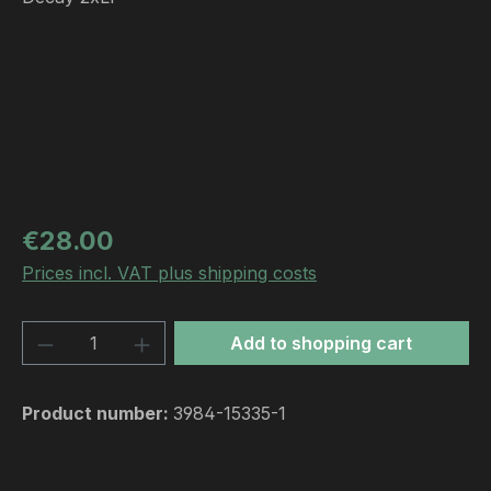
Regular price:
€28.00
Prices incl. VAT plus shipping costs
Product Quantity: Enter the desired amou
Add to shopping cart
Product number:
3984-15335-1